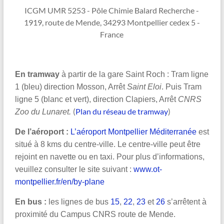
ICGM UMR 5253 - Pôle Chimie Balard Recherche -
1919, route de Mende, 34293 Montpellier cedex 5 -
France
En tramway
à partir de la gare Saint Roch : Tram ligne
1 (bleu) direction Mosson, Arrêt
Saint Eloi
. Puis Tram
ligne
5 (blanc et vert), direction Clapiers, Arrêt
CNRS
(
Plan du réseau de tramway
)
Zoo du Lunaret.
De l’aéroport :
L’aéroport Montpellier Méditerranée
est
situé à 8 kms du centre-ville. Le centre-ville peut être
rejoint en navette ou en taxi. Pour plus d’informations,
veuillez consulter le site suivant :
www.ot-
montpellier.fr/en/by-plane
En bus :
les lignes de bus
15
,
22
,
23
et
26
s’arrêtent à
proximité du Campus CNRS route de Mende.