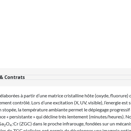
 & Contrats
laborées à partir d’une matrice cristalline hôte (oxyde, fluorure)
ment contrôlé. Lors d’une excitation (X, UV, visible), l’energie est
ion stopée, la température ambiante permet le dépiegage progressif
ce « persistante » qui décline très lentement (minutes/heures). No
Ga
O
:Cr (ZGC) dans le proche infrarouge, fondées sur un mécani
2
4
ules de ZGC réalisées ont permis de développer une imagerie optiqu