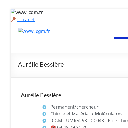
Intranet
Aurélie Bessière
Aurélie Bessière
Permanent/chercheur
Chimie et Matériaux Moléculaires
ICGM - UMR5253 - CC043 - Pôle Chim
☎
04 48 79 21 26