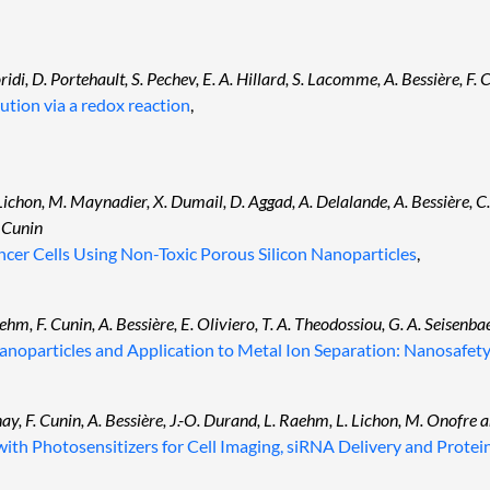
idi, D. Portehault, S. Pechev, E. A. Hillard, S. Lacomme, A. Bessière, F. 
lution via a redox reaction
,
Lichon, M. Maynadier, X. Dumail, D. Aggad, A. Delalande, A. Bessière, C. 
 Cunin
cer Cells Using Non-Toxic Porous Silicon Nanoparticles
,
ehm, F. Cunin, A. Bessière, E. Oliviero, T. A. Theodossiou, G. A. Seise
anoparticles and Application to Metal Ion Separation: Nanosafety
nay, F. Cunin, A. Bessière, J.-O. Durand, L. Raehm, L. Lichon, M. Onofr
th Photosensitizers for Cell Imaging, siRNA Delivery and Protei