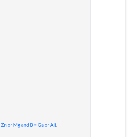
= Zn or Mg and B = Ga or Al)
,