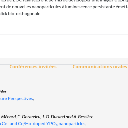
t de nouvelles nanoparticules à luminescence persistante émettan
lick bio-orthogonale
Conférences invitées
Communications orales
hler
ture Perspectives
,
M. Ménard, C. Dorandeu, J.-O. Durand and A. Bessière
rom Ce- and Ce/Ho-doped YPO
nanoparticles
,
4