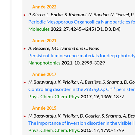
Année 2022
P. Kirren, L. Barka, S. Rahmani, N. Bondon, N. Donzel, P
Periodic Mesoporous Organosilica Nanoparticles f
Molecules
2022
, 27
, 4245
-4245
(D1, D3, D4)
Année 2021
A. Bessière, J.-O. Durand and C. Nous
Persistent luminescence materials for deep photod
Nanophotonics
2021
, 10
, 2999
-3029
Année 2017
N. Basavaraju, K. Priolkar, A. Bessière, S. Sharma, D. Go
3+
Controlling disorder in the ZnGa
O
: Cr
persiste
2
4
Phys. Chem. Chem. Phys.
2017
, 19
, 1369
-1377
Année 2015
N. Basavaraju, K. Priolkar, D. Gourier, S. Sharma, A. Be
The importance of inversion disorder in the visible 
Phys. Chem. Chem. Phys.
2015
, 17
, 1790
-1799