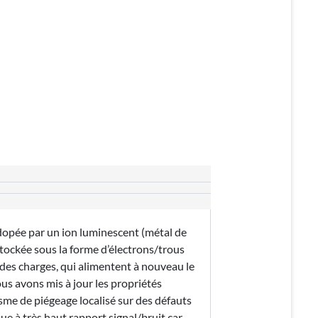
 dopée par un ion luminescent (métal de
 stockée sous la forme d’électrons/trous
 des charges, qui alimentent à nouveau le
us avons mis à jour les propriétés
sme de piégeage localisé sur des défauts
e à très haut rapport signal/bruit car