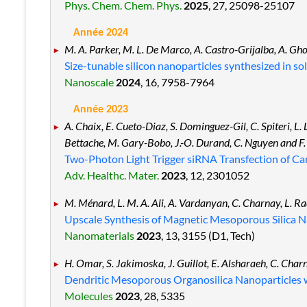
Phys. Chem. Chem. Phys.
2025
, 27
, 25098
-25107
Année 2024
M. A. Parker, M. L. De Marco, A. Castro-Grijalba, A. Ghor
Size-tunable silicon nanoparticles synthesized in so
Nanoscale
2024
, 16
, 7958
-7964
Année 2023
A. Chaix, E. Cueto-Diaz, S. Dominguez-Gil, C. Spiteri, L. 
Bettache, M. Gary-Bobo, J.-O. Durand, C. Nguyen and F.
Two-Photon Light Trigger siRNA Transfection of Can
Adv. Healthc. Mater.
2023
, 12
, 2301052
M. Ménard, L. M. A. Ali, A. Vardanyan, C. Charnay, L. Ra
Upscale Synthesis of Magnetic Mesoporous Silica N
Nanomaterials
2023
, 13
, 3155
(D1, Tech)
H. Omar, S. Jakimoska, J. Guillot, E. Alsharaeh, C. Char
Dendritic Mesoporous Organosilica Nanoparticles wi
Molecules
2023
, 28
, 5335