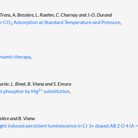
. Trens, A. Bessière, L. Raehm, C. Charnay and J.-O. Durand
or CO
Adsorption at Standard Temperature and Pressure
,
2
ynamic therapy
,
urier, L. Binet, B. Viana and S. Emura
2+
nt phosphor by Mg
substitution
,
ssière and B. Viana
light induced persistent luminescence in Cr 3+ doped AB 2 O 4 (A 