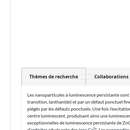
Thèmes de recherche
Collaborations
Les nanoparticules à luminescence persistante sont é
transition, lanthanide) et par un défaut ponctuel fine
piégés par les défauts ponctuels. Une fois l’excitat
centre luminescent, produisant ainsi une luminescen
exceptionnelles de luminescence persistante de Zn
3+
d’antisites situés près des ions Cr
. Les nanopartic