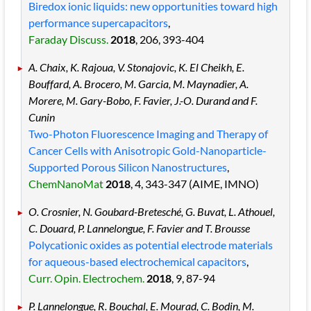
Biredox ionic liquids: new opportunities toward high
performance supercapacitors
,
Faraday Discuss.
2018
, 206
, 393
-404
A. Chaix, K. Rajoua, V. Stonajovic, K. El Cheikh, E.
Bouffard, A. Brocero, M. Garcia, M. Maynadier, A.
Morere, M. Gary-Bobo, F. Favier, J.-O. Durand and F.
Cunin
Two-Photon Fluorescence Imaging and Therapy of
Cancer Cells with Anisotropic Gold-Nanoparticle-
Supported Porous Silicon Nanostructures
,
ChemNanoMat
2018
, 4
, 343
-347
(AIME, IMNO)
O. Crosnier, N. Goubard-Bretesché, G. Buvat, L. Athouel,
C. Douard, P. Lannelongue, F. Favier and T. Brousse
Polycationic oxides as potential electrode materials
for aqueous-based electrochemical capacitors
,
Curr. Opin. Electrochem.
2018
, 9
, 87
-94
P. Lannelongue, R. Bouchal, E. Mourad, C. Bodin, M.