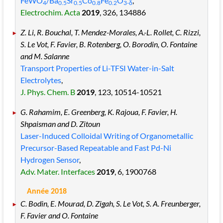
FeWO
/Ba
Sr
Co
Fe
O
,
4
0.5
0.5
0.8
0.2
3-
δ
Electrochim. Acta
2019
, 326
, 134886
Z. Li, R. Bouchal, T. Mendez-Morales, A.-L. Rollet, C. Rizzi,
S. Le Vot, F. Favier, B. Rotenberg, O. Borodin, O. Fontaine
and M. Salanne
Transport Properties of Li-TFSI Water-in-Salt
Electrolytes
,
J. Phys. Chem. B
2019
, 123
, 10514
-10521
G. Rahamim, E. Greenberg, K. Rajoua, F. Favier, H.
Shpaisman and D. Zitoun
Laser-Induced Colloidal Writing of Organometallic
Precursor-Based Repeatable and Fast Pd-Ni
Hydrogen Sensor
,
Adv. Mater. Interfaces
2019
, 6
, 1900768
Année 2018
C. Bodin, E. Mourad, D. Zigah, S. Le Vot, S. A. Freunberger,
F. Favier and O. Fontaine