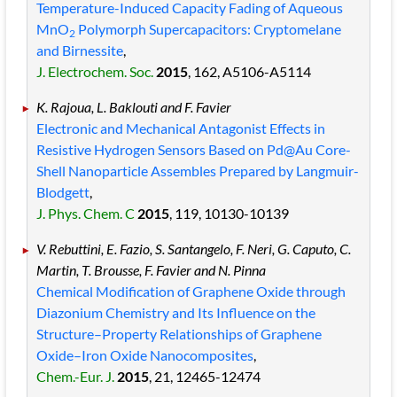
Temperature-Induced Capacity Fading of Aqueous
MnO
Polymorph Supercapacitors: Cryptomelane
2
and Birnessite
,
J. Electrochem. Soc.
2015
, 162
, A5106
-A5114
K. Rajoua, L. Baklouti and F. Favier
Electronic and Mechanical Antagonist Effects in
Resistive Hydrogen Sensors Based on Pd@Au Core-
Shell Nanoparticle Assembles Prepared by Langmuir-
Blodgett
,
J. Phys. Chem. C
2015
, 119
, 10130
-10139
V. Rebuttini, E. Fazio, S. Santangelo, F. Neri, G. Caputo, C.
Martin, T. Brousse, F. Favier and N. Pinna
Chemical Modification of Graphene Oxide through
Diazonium Chemistry and Its Influence on the
Structure–Property Relationships of Graphene
Oxide–Iron Oxide Nanocomposites
,
Chem.-Eur. J.
2015
, 21
, 12465
-12474