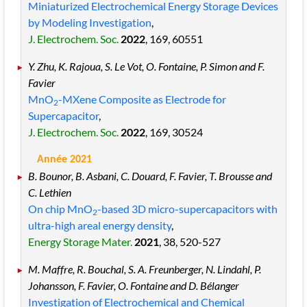
Miniaturized Electrochemical Energy Storage Devices
by Modeling Investigation
,
J. Electrochem. Soc.
2022
, 169
, 60551
Y. Zhu, K. Rajoua, S. Le Vot, O. Fontaine, P. Simon and F.
Favier
MnO
-MXene Composite as Electrode for
2
Supercapacitor
,
J. Electrochem. Soc.
2022
, 169
, 30524
Année 2021
B. Bounor, B. Asbani, C. Douard, F. Favier, T. Brousse and
C. Lethien
On chip MnO
-based 3D micro-supercapacitors with
2
ultra-high areal energy density
,
Energy Storage Mater.
2021
, 38
, 520
-527
M. Maffre, R. Bouchal, S. A. Freunberger, N. Lindahl, P.
Johansson, F. Favier, O. Fontaine and D. Bélanger
Investigation of Electrochemical and Chemical