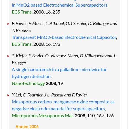
in MnO2 based Electrochemical Supercapacitors
,
ECS Trans.
2008
, 16
, 235
F. Favier, F. Moser, L. Athouel, O. Crosnier, D. Bélanger and
T. Brousse
Transparent MnO2-based Electrochemical Capacitor
,
ECS Trans.
2008
, 16
, 193
T. Kiefer, F. Favier, O. Vazquez-Mena, G. Villanueva and J.
Brugger
A single nanotrench in a palladium microwire for
hydrogen detection
,
Nanotechnology
2008
, 19
Y. Lei, C. Fournier, J L. Pascal and F. Favier
Mesoporous carbon-manganese oxide composite as
negative electrode material for supercapacitors
,
Microporous Mesoporous Mat.
2008
, 110
, 167
-176
Année 2006