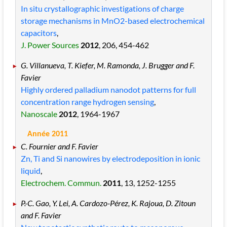
In situ crystallographic investigations of charge
storage mechanisms in MnO2-based electrochemical
capacitors
,
J. Power Sources
2012
, 206
, 454
-462
G. Villanueva, T. Kiefer, M. Ramonda, J. Brugger and F.
Favier
Highly ordered palladium nanodot patterns for full
concentration range hydrogen sensing
,
Nanoscale
2012
, 1964
-1967
Année 2011
C. Fournier and F. Favier
Zn, Ti and Si nanowires by electrodeposition in ionic
liquid
,
Electrochem. Commun.
2011
, 13
, 1252
-1255
P.-C. Gao, Y. Lei, A. Cardozo-Pérez, K. Rajoua, D. Zitoun
and F. Favier