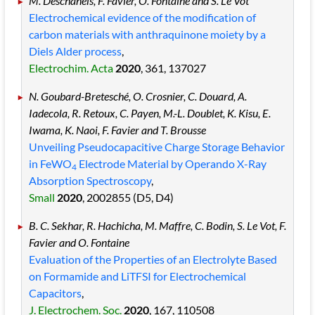
M. Deschanels, F. Favier, O. Fontaine and S. Le Vot
Electrochemical evidence of the modification of
carbon materials with anthraquinone moiety by a
Diels Alder process
,
Electrochim. Acta
2020
, 361
, 137027
N. Goubard-Bretesché, O. Crosnier, C. Douard, A.
Iadecola, R. Retoux, C. Payen, M.-L. Doublet, K. Kisu, E.
Iwama, K. Naoi, F. Favier and T. Brousse
Unveiling Pseudocapacitive Charge Storage Behavior
in FeWO
Electrode Material by Operando X-Ray
4
Absorption Spectroscopy
,
Small
2020
, 2002855
(D5, D4)
B. C. Sekhar, R. Hachicha, M. Maffre, C. Bodin, S. Le Vot, F.
Favier and O. Fontaine
Evaluation of the Properties of an Electrolyte Based
on Formamide and LiTFSI for Electrochemical
Capacitors
,
J. Electrochem. Soc.
2020
, 167
, 110508