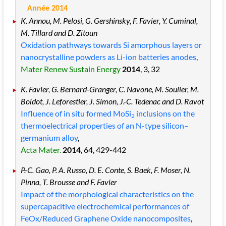
Année 2014
K. Annou, M. Pelosi, G. Gershinsky, F. Favier, Y. Cuminal,
M. Tillard and D. Zitoun
Oxidation pathways towards Si amorphous layers or
nanocrystalline powders as Li-ion batteries anodes
,
Mater Renew Sustain Energy
2014
, 3
, 32
K. Favier, G. Bernard-Granger, C. Navone, M. Soulier, M.
Boidot, J. Leforestier, J. Simon, J.-C. Tedenac and D. Ravot
Influence of in situ formed MoSi
inclusions on the
2
thermoelectrical properties of an N-type silicon–
germanium alloy
,
Acta Mater.
2014
, 64
, 429
-442
P.-C. Gao, P. A. Russo, D. E. Conte, S. Baek, F. Moser, N.
Pinna, T. Brousse and F. Favier
Impact of the morphological characteristics on the
supercapacitive electrochemical performances of
FeOx/Reduced Graphene Oxide nanocomposites
,