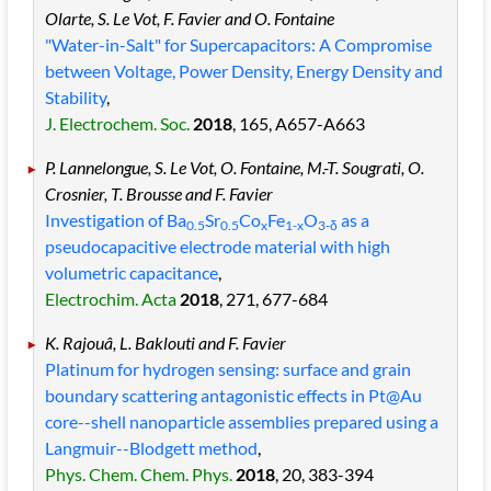
Olarte, S. Le Vot, F. Favier and O. Fontaine
"Water-in-Salt" for Supercapacitors: A Compromise
between Voltage, Power Density, Energy Density and
Stability
,
J. Electrochem. Soc.
2018
, 165
, A657
-A663
P. Lannelongue, S. Le Vot, O. Fontaine, M.-T. Sougrati, O.
Crosnier, T. Brousse and F. Favier
Investigation of Ba
Sr
Co
Fe
O
as a
0.5
0.5
x
1-x
3-δ
pseudocapacitive electrode material with high
volumetric capacitance
,
Electrochim. Acta
2018
, 271
, 677
-684
K. Rajouâ, L. Baklouti and F. Favier
Platinum for hydrogen sensing: surface and grain
boundary scattering antagonistic effects in Pt@Au
core--shell nanoparticle assemblies prepared using a
Langmuir--Blodgett method
,
Phys. Chem. Chem. Phys.
2018
, 20
, 383
-394