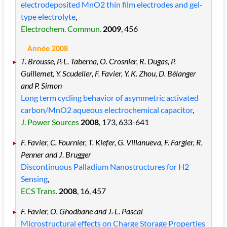
electrodeposited MnO2 thin film electrodes and gel-
type electrolyte
,
Electrochem. Commun.
2009
, 456
Année 2008
T. Brousse, P.-L. Taberna, O. Crosnier, R. Dugas, P.
Guillemet, Y. Scudeller, F. Favier, Y. K. Zhou, D. Bélanger
and P. Simon
Long term cycling behavior of asymmetric activated
carbon/MnO2 aqueous electrochemical capacitor
,
J. Power Sources
2008
, 173
, 633
-641
F. Favier, C. Fournier, T. Kiefer, G. Villanueva, F. Fargier, R.
Penner and J. Brugger
Discontinuous Palladium Nanostructures for H2
Sensing
,
ECS Trans.
2008
, 16
, 457
F. Favier, O. Ghodbane and J.-L. Pascal
Microstructural effects on Charge Storage Properties