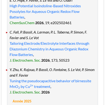
E. O. Pepe, F. Favier, S. Le Vot and O. Ouari
High Potential Isoindoline-Based Nitroxides
Posolytes for Aqueous Organic Redox Flow
Batteries
,
ChemSusChem
2026
, 19
, e202502461
C. Fall, P. Bassil, A. Larman, P. L. Taberna, P. Simon, F.
Favier and S. Le Vot
Tailoring Electrode/Electrolyte Interfaces through
Diazonium Chemistry in Aqueous Organic Redox
Flow Batteries
,
J. Electrochem. Soc.
2026
, 173
, 50523
Y. Zhu, K. Rajoua, P. Bassil, O. Fontaine, S. Le Vot, P. Simon
and F. Favier
Tuning the pseudocapacitive behavior of birnessite
2+
MnO
by Cu
treatment
,
2
J. Electrochem. Soc.
2026
Année 2025