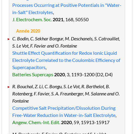
Processes Occurring at Positive Potentials in "Water-
in-Salt" Electrolytes
,
J. Electrochem. Soc.
2021
, 168
, 50550
Année 2020
C. Bodin, C. Sekhar Bongur, M. Deschanels, S. Catrouillet,
S. Le Vot, F. Favier and O. Fontaine
Shuttle Effect Quantification for Redox Ionic Liquid
Electrolyte Correlated to the Coulombic Efficiency of
Supercapacitors
,
Batteries Supercaps
2020
, 3
, 1193
-1200
(D2, D4)
R. Bouchal, Z. Li, C. Bongu, S. Le Vot, R. Berthelot, B.
Rotenberg, F. Favier, S. A. Freunberger, M. Salanne and O.
Fontaine
Competitive Salt Precipitation/Dissolution During
Free-Water Reduction in Water-in-Salt Electrolyte
,
Angew. Chem.-Int. Edit.
2020
, 59
, 15913
-15917