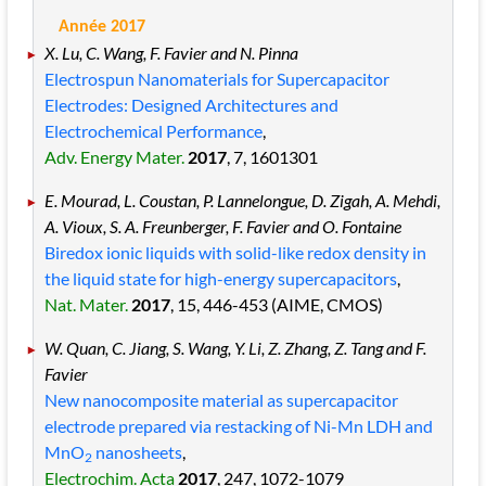
Année 2017
X. Lu, C. Wang, F. Favier and N. Pinna
Electrospun Nanomaterials for Supercapacitor
Electrodes: Designed Architectures and
Electrochemical Performance
,
Adv. Energy Mater.
2017
, 7
, 1601301
E. Mourad, L. Coustan, P. Lannelongue, D. Zigah, A. Mehdi,
A. Vioux, S. A. Freunberger, F. Favier and O. Fontaine
Biredox ionic liquids with solid-like redox density in
the liquid state for high-energy supercapacitors
,
Nat. Mater.
2017
, 15
, 446
-453
(AIME, CMOS)
W. Quan, C. Jiang, S. Wang, Y. Li, Z. Zhang, Z. Tang and F.
Favier
New nanocomposite material as supercapacitor
electrode prepared via restacking of Ni-Mn LDH and
MnO
nanosheets
,
2
Electrochim. Acta
2017
, 247
, 1072
-1079