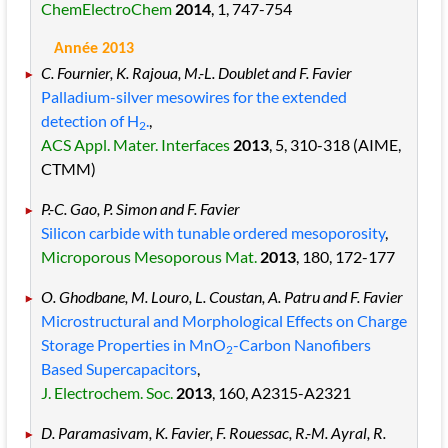
ChemElectroChem
2014
, 1
, 747
-754
Année 2013
C. Fournier, K. Rajoua, M.-L. Doublet and F. Favier
Palladium-silver mesowires for the extended
detection of H
.
,
2
ACS Appl. Mater. Interfaces
2013
, 5
, 310
-318
(AIME,
CTMM)
P.-C. Gao, P. Simon and F. Favier
Silicon carbide with tunable ordered mesoporosity
,
Microporous Mesoporous Mat.
2013
, 180
, 172
-177
O. Ghodbane, M. Louro, L. Coustan, A. Patru and F. Favier
Microstructural and Morphological Effects on Charge
Storage Properties in MnO
-Carbon Nanofibers
2
Based Supercapacitors
,
J. Electrochem. Soc.
2013
, 160
, A2315
-A2321
D. Paramasivam, K. Favier, F. Rouessac, R.-M. Ayral, R.