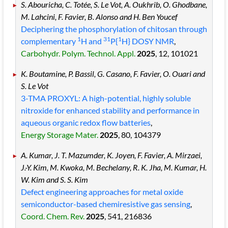
S. Abouricha, C. Totée, S. Le Vot, A. Oukhrib, O. Ghodbane,
M. Lahcini, F. Favier, B. Alonso and H. Ben Youcef
Deciphering the phosphorylation of chitosan through
1
31
1
complementary
H and
P{
H} DOSY NMR
,
Carbohydr. Polym. Technol. Appl.
2025
, 12
, 101021
K. Boutamine, P. Bassil, G. Casano, F. Favier, O. Ouari and
S. Le Vot
3-TMA PROXYL: A high-potential, highly soluble
nitroxide for enhanced stability and performance in
aqueous organic redox flow batteries
,
Energy Storage Mater.
2025
, 80
, 104379
A. Kumar, J. T. Mazumder, K. Joyen, F. Favier, A. Mirzaei,
J.-Y. Kim, M. Kwoka, M. Bechelany, R. K. Jha, M. Kumar, H.
W. Kim and S. S. Kim
Defect engineering approaches for metal oxide
semiconductor-based chemiresistive gas sensing
,
Coord. Chem. Rev.
2025
, 541
, 216836