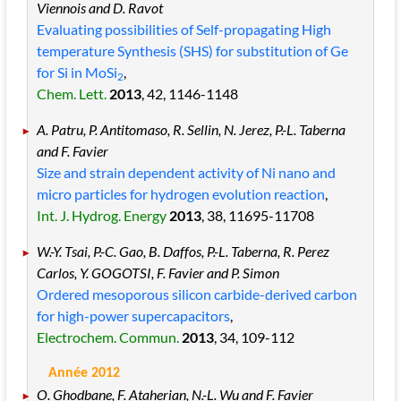
Viennois and D. Ravot
Evaluating possibilities of Self-propagating High
temperature Synthesis (SHS) for substitution of Ge
for Si in MoSi
,
2
Chem. Lett.
2013
, 42
, 1146
-1148
A. Patru, P. Antitomaso, R. Sellin, N. Jerez, P.-L. Taberna
and F. Favier
Size and strain dependent activity of Ni nano and
micro particles for hydrogen evolution reaction
,
Int. J. Hydrog. Energy
2013
, 38
, 11695
-11708
W.-Y. Tsai, P.-C. Gao, B. Daffos, P.-L. Taberna, R. Perez
Carlos, Y. GOGOTSI, F. Favier and P. Simon
Ordered mesoporous silicon carbide-derived carbon
for high-power supercapacitors
,
Electrochem. Commun.
2013
, 34
, 109
-112
Année 2012
O. Ghodbane, F. Ataherian, N.-L. Wu and F. Favier