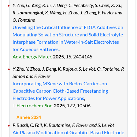
Y. Zhu, G. Yang, R. Li, J. Deng, C. Pechberty, S. Chen, X. Xu,
R. Jommongkol, X. Wang, H. Zhou, J. Zheng, F. Favier and
O. Fontaine
Unveiling the Critical Influence of EDTA Additives on
Modulating Solvation Structure and Solid Electrolyte
Interphase Formation in Water-in-Salt Electrolytes
for Aqueous Batteries
,
Adv. Energy Mater.
2025
, 15
, 2404145
Y. Zhu, Y. Zhou, J. Deng, K. Rajoua, S. Le Vot, O. Fontaine, P.
Simon and F. Favier
Incorporating MXene with Redox Carriers on
Capacitive Carbon Cloth-Based Freestanding
Electrodes for Power Applications
,
J. Electrochem. Soc.
2025
, 172
, 10506
Année 2024
P. Bassil, C. Fall, K. Boutamine, F. Favier and S. Le Vot
Air Plasma Modification of Graphite-Based Electrode