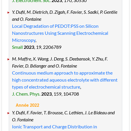
J. Electrochem. Soc.
2023
, 170
, 30530
Y. Dufil, M. Dietrich, D. Zigah, F. Favier, S. Sadki, P. Gentile
and O. Fontaine
Local Degradation of PEDOT:PSS on Silicon
Nanostructures Using Scanning Electrochemical
Microscopy
,
Small
2023
, 19
, 2206789
M. Maffre, X. Wang, J. Deng, S. Deebansok, Y. Zhu, F.
Favier, D. Bélanger and O. Fontaine
Continuous medium approach to approximate the
high concentrated aqueous electrolyte with different
types of electrochemical structure
,
J. Chem. Phys.
2023
, 159
, 104708
Année 2022
Y. Dufil, F. Favier, T. Brousse, C. Lethien, J. Le Bideau and
O. Fontaine
Ionic Transport and Charge Distribution in