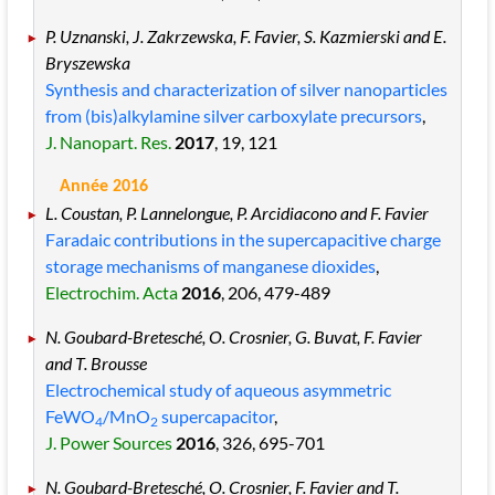
P. Uznanski, J. Zakrzewska, F. Favier, S. Kazmierski and E.
Bryszewska
Synthesis and characterization of silver nanoparticles
from (bis)alkylamine silver carboxylate precursors
,
J. Nanopart. Res.
2017
, 19
, 121
Année 2016
L. Coustan, P. Lannelongue, P. Arcidiacono and F. Favier
Faradaic contributions in the supercapacitive charge
storage mechanisms of manganese dioxides
,
Electrochim. Acta
2016
, 206
, 479
-489
N. Goubard-Bretesché, O. Crosnier, G. Buvat, F. Favier
and T. Brousse
Electrochemical study of aqueous asymmetric
FeWO
/MnO
supercapacitor
,
4
2
J. Power Sources
2016
, 326
, 695
-701
N. Goubard-Bretesché, O. Crosnier, F. Favier and T.