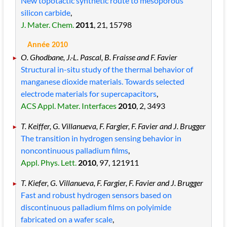
New topotactic synthetic route to mesoporous
silicon carbide
,
J. Mater. Chem.
2011
, 21
, 15798
Année 2010
O. Ghodbane, J.-L. Pascal, B. Fraisse and F. Favier
Structural in-situ study of the thermal behavior of
manganese dioxide materials. Towards selected
electrode materials for supercapacitors
,
ACS Appl. Mater. Interfaces
2010
, 2
, 3493
T. Keiffer, G. Villanueva, F. Fargier, F. Favier and J. Brugger
The transition in hydrogen sensing behavior in
noncontinuous palladium films
,
Appl. Phys. Lett.
2010
, 97
, 121911
T. Kiefer, G. Villanueva, F. Fargier, F. Favier and J. Brugger
Fast and robust hydrogen sensors based on
discontinuous palladium films on polyimide
fabricated on a wafer scale
,