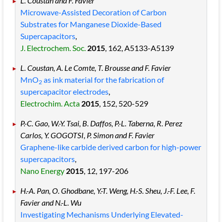
L. Coustan and F. Favier
Microwave-Assisted Decoration of Carbon
Substrates for Manganese Dioxide-Based
Supercapacitors
,
J. Electrochem. Soc.
2015
, 162
, A5133
-A5139
L. Coustan, A. Le Comte, T. Brousse and F. Favier
MnO
as ink material for the fabrication of
2
supercapacitor electrodes
,
Electrochim. Acta
2015
, 152
, 520
-529
P.-C. Gao, W.-Y. Tsai, B. Daffos, P.-L. Taberna, R. Perez
Carlos, Y. GOGOTSI, P. Simon and F. Favier
Graphene-like carbide derived carbon for high-power
supercapacitors
,
Nano Energy
2015
, 12
, 197
-206
H.-A. Pan, O. Ghodbane, Y.-T. Weng, H.-S. Sheu, J.-F. Lee, F.
Favier and N.-L. Wu
Investigating Mechanisms Underlying Elevated-