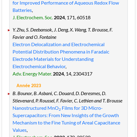
for Improved Performance of Aqueous Redox Flow
Batteries
,
J. Electrochem. Soc.
2024
, 171
, 60518
Y. Zhu, S. Deebansok, J. Deng, X. Wang, T. Brousse, F.
Favier and O. Fontaine
Electron Delocalization and Electrochemical
Potential Distribution Phenomena in Faradaic
Electrode Materials for Understanding
Electrochemical Behavior
,
Adv. Energy Mater.
2024
, 14
, 2304317
Année 2023
B. Bounor, B. Asbani, C. Douard, D. Deresmes, D.
Stievenard, P. Roussel, F. Favier, C. Lethien and T. Brousse
Nanostructured MnO
Films for 3D Micro-
2
Supercapacitors: From New Insights of the Growth
Mechanism to the Fine Tuning of Areal Capacitance
Values
,