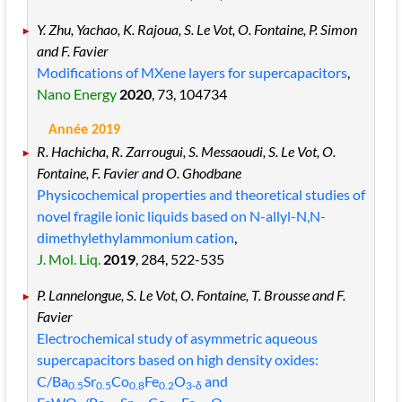
Y. Zhu, Yachao, K. Rajoua, S. Le Vot, O. Fontaine, P. Simon
and F. Favier
Modifications of MXene layers for supercapacitors
,
Nano Energy
2020
, 73
, 104734
Année 2019
R. Hachicha, R. Zarrougui, S. Messaoudi, S. Le Vot, O.
Fontaine, F. Favier and O. Ghodbane
Physicochemical properties and theoretical studies of
novel fragile ionic liquids based on N-allyl-N,N-
dimethylethylammonium cation
,
J. Mol. Liq.
2019
, 284
, 522
-535
P. Lannelongue, S. Le Vot, O. Fontaine, T. Brousse and F.
Favier
Electrochemical study of asymmetric aqueous
supercapacitors based on high density oxides:
C/Ba
Sr
Co
Fe
O
and
0.5
0.5
0.8
0.2
3-δ