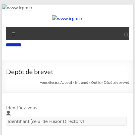
Aller
au
contenu
www.icgm.fr
Menu
Slogan
Dépôt de brevet
Vous êtes ici :
Accueil
»
Intranet
»
Outils
»
Dépôt de brevet
Identifiez-vous