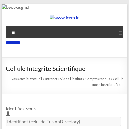
Cellule Intégrité Scientifique
Vous êtes ici :
Accueil
»
Intranet
»
Vie de l’institut
»
Comptes rendus
»
Cellule
Intégrité Scientifique
Identifiez-vous