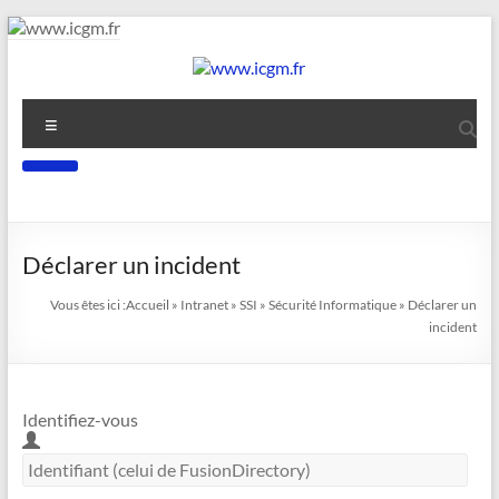
Déclarer un incident
Vous êtes ici :
Accueil
»
Intranet
»
SSI
»
Sécurité Informatique
»
Déclarer un
incident
Identifiez-vous